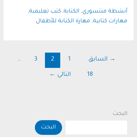
تصنعين
أنشطة منتسوري
,
الكتابة
,
كتب تعليمية
,
من
مهارات كتابية
,
مهارة الكتابة للأطفال
طفلك
كاتبًا
صغيرًا؟..
أنشطة
→
السابق
1
2
3
…
للكتابة
18
التالي
←
متوفرة
في
المنزل
البحث
البحث