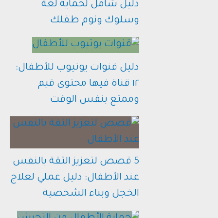
دليل شامل لحماية لغة
وسلوك ونوم طفلك
دليل قنوات يوتيوب للأطفال:
١٢ قناة فيها محتوى قيم
وممتع بنفس الوقت
5 قصص لتعزيز الثقة بالنفس
عند الأطفال: دليل عملي لعلاج
الخجل وبناء الشخصية