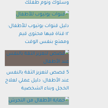
وسلوك ونوم طفلك
دليل قنوات يوتيوب للأطفال:
١٢ قناة فيها محتوى قيم
وممتع بنفس الوقت
5 قصص لتعزيز الثقة بالنفس
عند الأطفال: دليل عملي لعلاج
الخجل وبناء الشخصية