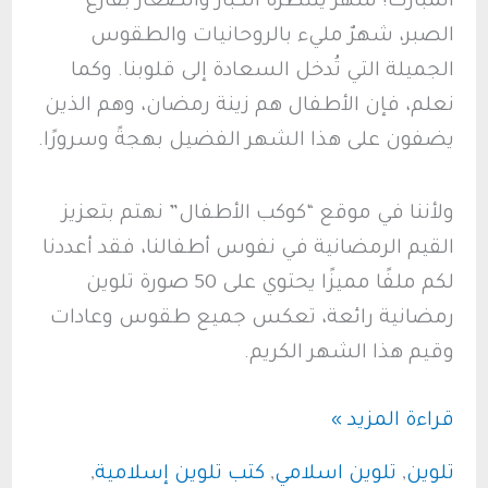
المبارك! شهرٌ ينتظره الكبار والصغار بفارغ
الصبر، شهرٌ مليء بالروحانيات والطقوس
الجميلة التي تُدخل السعادة إلى قلوبنا. وكما
نعلم، فإن الأطفال هم زينة رمضان، وهم الذين
يضفون على هذا الشهر الفضيل بهجةً وسرورًا.
ولأننا في موقع “كوكب الأطفال” نهتم بتعزيز
القيم الرمضانية في نفوس أطفالنا، فقد أعددنا
لكم ملفًا مميزًا يحتوي على 50 صورة تلوين
رمضانية رائعة، تعكس جميع طقوس وعادات
وقيم هذا الشهر الكريم.
رمضان
قراءة المزيد »
يجمعنا:
تلوين
,
تلوين اسلامي
,
كتب تلوين إسلامية
,