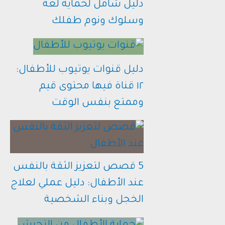
دليل شامل لحماية لغة
وسلوك ونوم طفلك
دليل قنوات يوتيوب للأطفال:
١٢ قناة فيها محتوى قيم
وممتع بنفس الوقت
5 قصص لتعزيز الثقة بالنفس
عند الأطفال: دليل عملي لعلاج
الخجل وبناء الشخصية